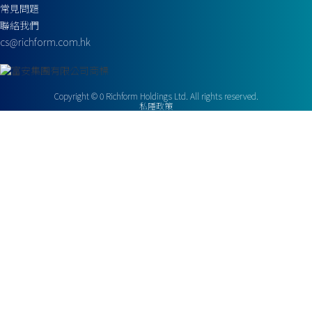
常見問題
聯絡我們
cs@richform.com.hk
Copyright ©
0
Richform Holdings Ltd. All rights reserved.
私隱政策