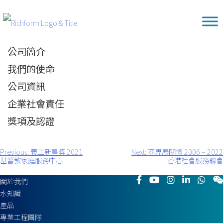
Skip
Richform
to
content
公司簡介
我們的使命
公司資訊
企業社會責任
獎項及認證
Previous:
義工新星獎 2021
Next:
商界展關懷 2006 – 2022
文
基督教家庭服務中心
香港社會服務聯會
章
導
關於我們
覽
水知識
產品
專業工程團隊