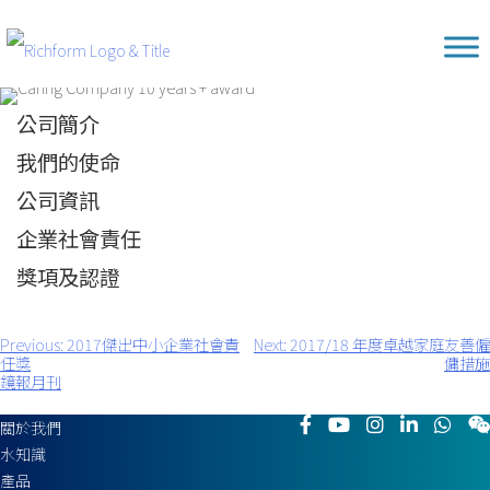
Skip
Richform
to
content
公司簡介
我們的使命
公司資訊
企業社會責任
獎項及認證
Previous:
2017傑出中小企業社會責
Next:
2017/18 年度卓越家庭友善僱
文
任獎
傭措施
章
鏡報月刊
導
覽
關於我們
水知識
產品