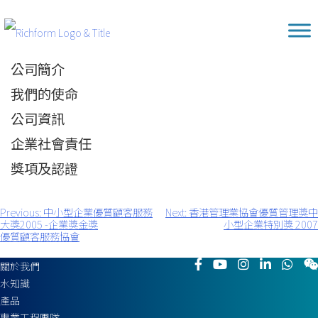
Skip
Richform
to
content
公司簡介
我們的使命
公司資訊
企業社會責任
獎項及認證
Previous:
中小型企業優質顧客服務
Next:
香港管理業協會優質管理獎中
文
大獎2005 -企業獎金獎
小型企業特別獎 2007
章
優質顧客服務協會
導
覽
關於我們
水知識
產品
專業工程團隊