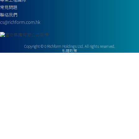
常見問題
聯絡我們
cs@richform.com.hk
Copyright ©
0
Richform Holdings Ltd. All rights reserved.
私隱政策