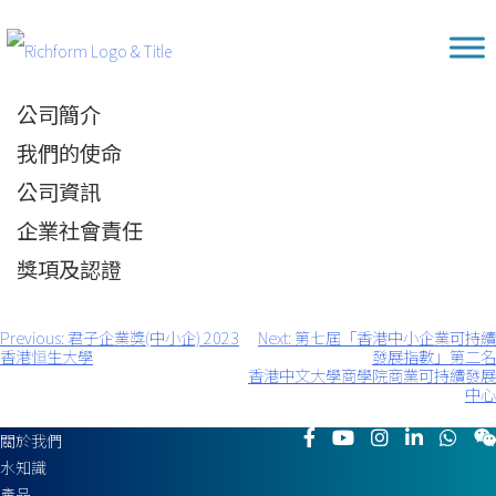
Skip
Richform
to
content
公司簡介
我們的使命
公司資訊
企業社會責任
獎項及認證
Previous:
君子企業獎(中小企) 2023
Next:
第七屆「香港中小企業可持續
文
香港恒生大學
發展指數」第二名
章
香港中文大學商學院商業可持續發展
導
中心
覽
關於我們
水知識
產品