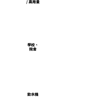
/ 高用量
學校、
院舍
飲水機