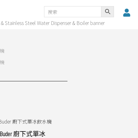
機
機
Buder 廚下式單冰