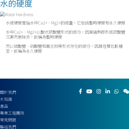
水的硬度
水總硬度是指水中Ca2+、Mg2+的總量，它包括暫時硬度和永久硬度
水中Ca2+、Mg2+以酸式碳酸盬形式的部分，因其過熱即形成碳酸盬
沉澱而被除去，故稱為暫時硬度
而以硫酸盬、硝酸盬和氯化物等形式存在的部分，因其性質比較穩
定，故稱為永久硬度
關於我們
水知識
產品
專業工程團隊
常見問題
聯絡我們