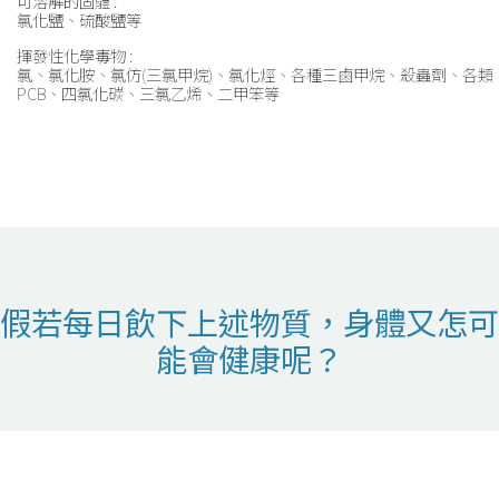
可溶解的固體 :
氯化鹽、硫酸鹽等
揮發性化學毒物 :
氯、氯化胺、氯仿(三氯甲烷)、氯化烴、各種三鹵甲烷、殺蟲劑、各類
PCB、四氯化碳、三氯乙烯、二甲笨等
假若每日飲下上述物質，身體又怎可
能會健康呢？