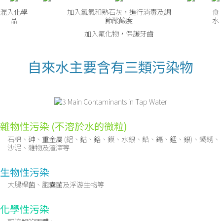
混入化學
加入氯氣和熟石灰，進行消毒及調
食
品
節酸鹼度
水
加入氟化物，保護牙齒
自來水主要含有三類污染物
雜物性污染 (不溶於水的微粒)
石棉、砷、重金屬 (鋁、鈷、鉻、鏌、水銀、鉛、鎘、錳、銀)、鐵銹、
沙泥、雜物及渣滓等
生物性污染
大腸桿菌、胞囊菌及浮游生物等
化學性污染