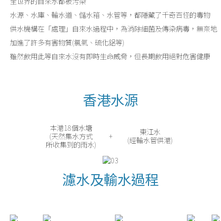
全世界的自來水都被污染
水源、水庫、輸水道、儲水箱、水管等，都隱藏了千奇百怪的毒物
供水機構在「處理」自來水過程中，為消除細菌及傳染病毒，無奈地
加進了許多有害物質(氯氣、硫化鋁等)
雖然飲用此等自來水沒有即時生命威脅，但長期飲用絕對危害健康
香港水源
本港18個水塘
東江水
(天然集水方式
+
(經輸水管供港)
所收集到的雨水)
濾水及輸水過程