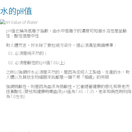
水的pH值
pH值也稱為氫離子指數，由水中氫離子的濃度可知道水溶性是呈鹼
性、酸性還是中性
對人體而言，好水除了要杜絕污染外，還必須滿足兩個標準：
必須是純天然的；
必須是鹼性的(pH值7.0以上)
之所以強調好水必須是天然的，是因為任何人工製造、生產的水，對
人體以及其他生物細胞來說都是一個不易「相處」的另類
強調弱鹼性，則是因為血液為弱鹼性。它會隨著健康的惡化和衰老而
逐漸酸化 (嬰兒和健康時期血液pH值為7.45 ‒7.35，老年和病危時則降
為7.0左右)