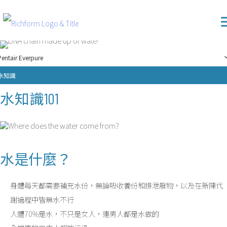
Skip
Richform
to
content
水知識
Pentair Everpure
水知識
水知識101
水是什麼？
身體每天都需要補充水份，無論吸收養份和排泄廢物，以及在新陳代
謝過程中皆無水不行
人體70%是水，不只是女人，連男人都是水做的