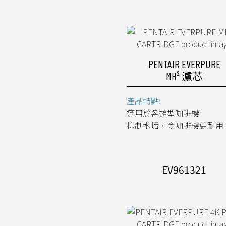
PENTAIR EVERPURE
MH² 濾芯
產品特點:
適用於各類型咖啡機
抑制水垢，令咖啡機更耐用
EV961321