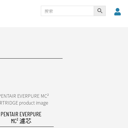
PENTAIR EVERPURE
MC² 濾芯