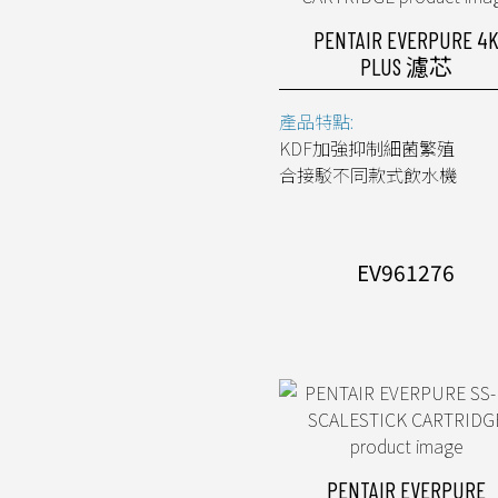
PENTAIR EVERPURE 4
PLUS 濾芯
產品特點:
KDF加強抑制細菌繁殖
合接駁不同款式飲水機
EV961276
PENTAIR EVERPURE