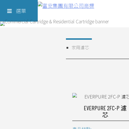
Skip
Richform
to
選單
content
家用濾芯
EVERPURE 2FC-P 濾
芯