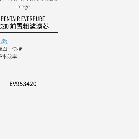
PENTAIR EVERPURE
EC210 前置粗濾濾芯
點:
簡單、快捷
淨水效率
EV953420