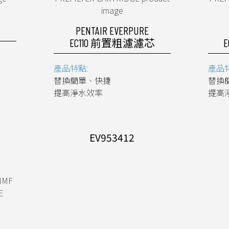
K
PENTAIR EVERPURE
EC110 前置粗濾濾芯
產品特點:
產品特
替換簡單、快捷
替換
提高淨水效率
提高
EV953412