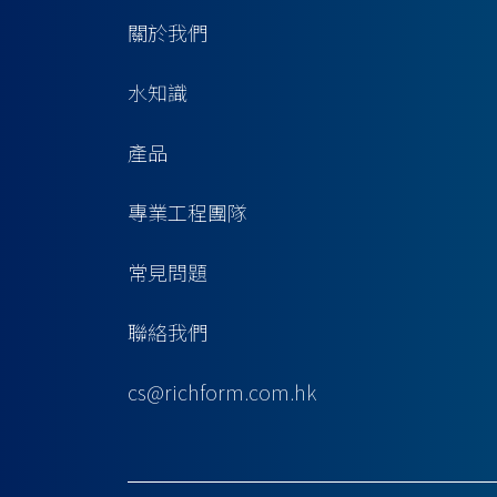
關於我們
水知識
產品
專業工程團隊
常見問題
聯絡我們
cs@richform.com.hk