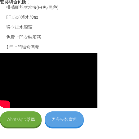
套裝組合包括：
掛牆即熱式水機(白色/黑色)
EF1500濾水設備
獨立出水龍頭
免費上門安裝服務
1年上門維修保養
WhatsApp落單
更多安裝實例