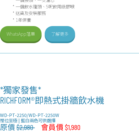
* 一個飲水龍頭、5呎飲用級膠喉
* 送貨及安裝服務
* 1年保養
WhatsApp落單
了解更多
*獨家發售*
RICHFORM®
即熱式
掛牆
飲水機
WD-PT-2250/WD-PT-2250W
慳位至極 | 藍白兩色可供選擇
原價
$2,980
會員價 $1,980