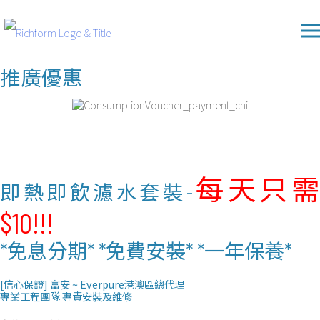
Skip
Richform
to
content
推廣優惠
每天只
即熱即飲濾水套裝-
$10!!!
*免息分期* *免費安裝*
*一年保養*
[信心保證] 富安 ~ Everpure港澳區總代理
專業工程團隊 專責安裝及維修