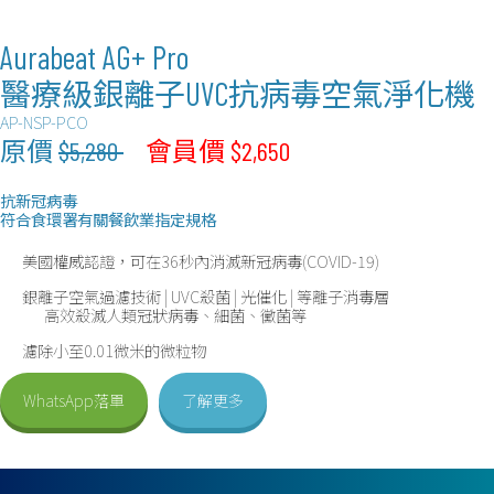
Aurabeat AG+ Pro
醫療級銀離子UVC抗病毒空氣淨化機
AP-NSP-PCO
原價
$5,280
會員價 $2,650
抗新冠病毒
符合食環署有關餐飲業指定規格
美國權威認證，可在36秒內消滅新冠病毒(COVID-19)
銀離子空氣過濾技術 | UVC殺菌 | 光催化 | 等離子消毒層
高效殺滅人類冠狀病毒、細菌、黴菌等
濾除小至0.01微米的微粒物
WhatsApp落單
了解更多