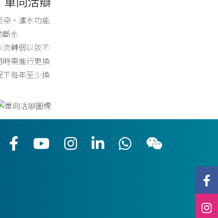
單向活瓣
污染，濾水功能
動斷水
水流轉弱以致不
用時需進行更換
況下每年至少換