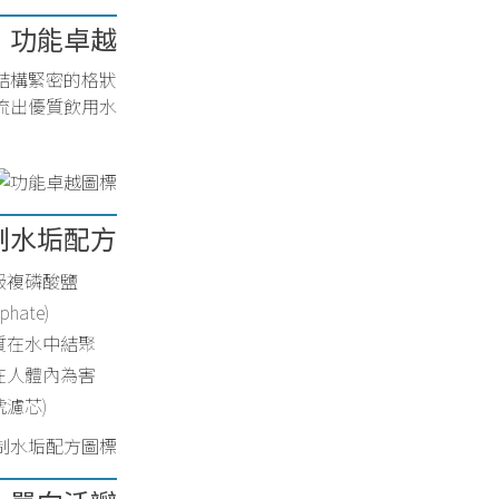
功能卓越
結構緊密的格狀
流出優質飲用水
制水垢配方
級複磷酸鹽
phate)
質在水中結聚
在人體內為害
號濾芯)