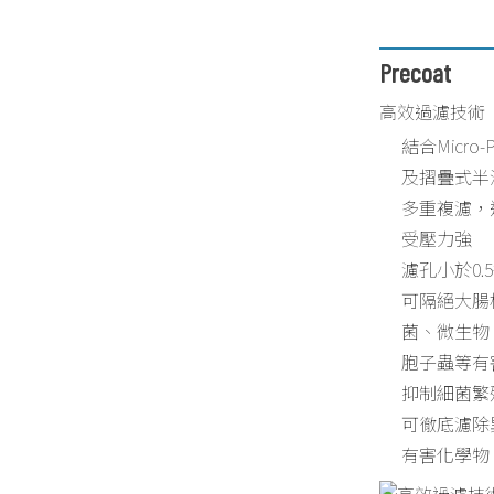
Precoat
高效過濾技術
結合Micro
及摺疊式半
多重複濾，
受壓力強
濾孔小於0.
可隔絕大腸
菌、微生物
胞子蟲等有
抑制細菌繁
可徹底濾除
有害化學物