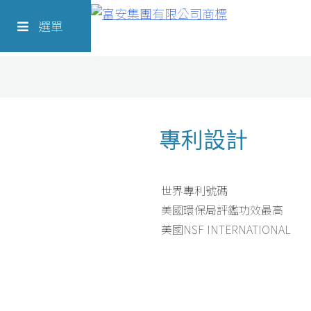
Skip
Richform
to
選單
content
專利設計
世界專利號碼
美國環保局評鑑功效最高
美國NSF INTERNATIONAL