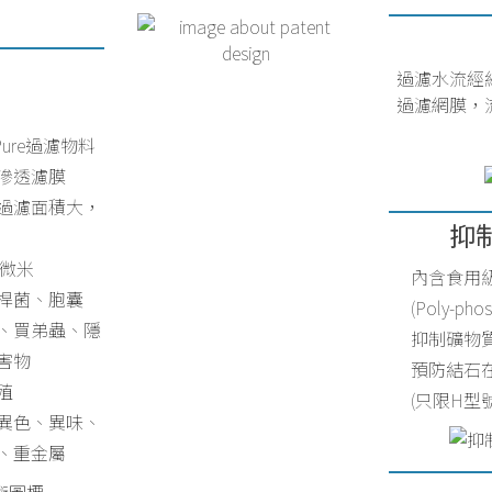
過濾水流經
過濾網膜，
-Pure過濾物料
滲透濾膜
過濾面積大，
抑
5微米
內含食用
桿菌、胞囊
(Poly-phos
、買弟蟲、隱
抑制礦物
害物
預防結石
殖
(只限H型
異色、異味、
、重金屬