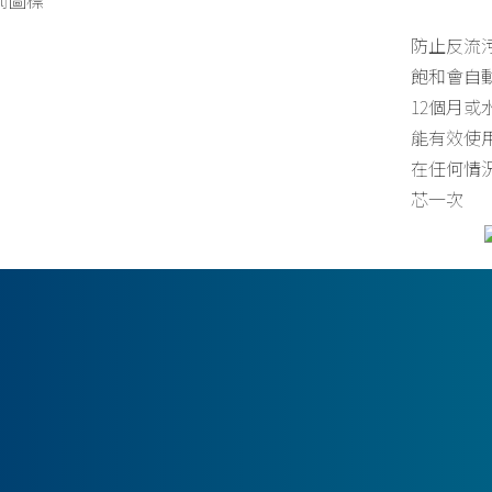
防止反流
飽和會自
12個月或
能有效使
在任何情
芯一次