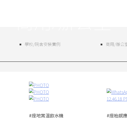
商用/辦公室
學校/院舍安裝實例
商用/辦公
#座地常溫飲水機
#座枱感