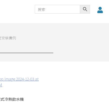
室安裝實例
應式冷熱飲水機