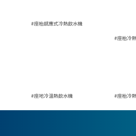
#座枱感應式冷熱飲水機
#座枱冷
#座地冷溫熱飲水機
#座枱冷